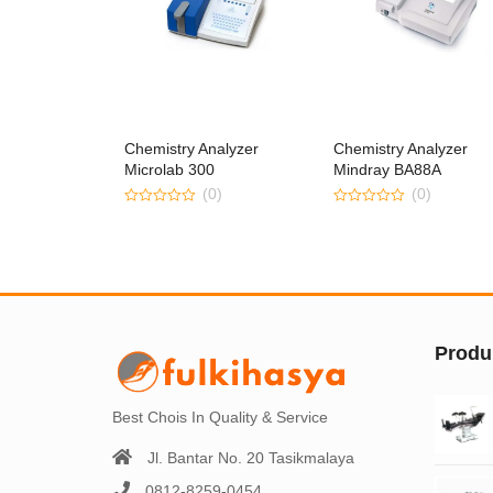
Chemistry Analyzer
Chemistry Analyzer
Microlab 300
Mindray BA88A
(0)
(0)
0
0
out
out
of
of
5
5
Produ
Best Chois In Quality & Service
Jl. Bantar No. 20 Tasikmalaya
0812-8259-0454