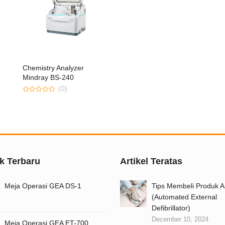
Chemistry Analyzer
Mindray BS-240
(0)
0
out
of
5
k Terbaru
Artikel Teratas
Meja Operasi GEA DS-1
Tips Membeli Produk 
(Automated External
Defibrillator)
December 10, 2024
Meja Operasi GEA ET-700