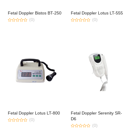
Fetal Doppler Bistos BT-250
Fetal Doppler Lotus LT-555
(0)
(0)
0
0
out
out
of
of
5
5
Fetal Doppler Lotus LT-800
Fetal Doppler Serenity SR-
D6
(0)
(0)
0
out
0
of
out