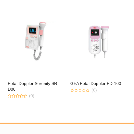
5
of
5
Fetal Doppler Serenity SR-
GEA Fetal Doppler FD-100
D88
(0)
(0)
0
out
0
of
out
5
of
5