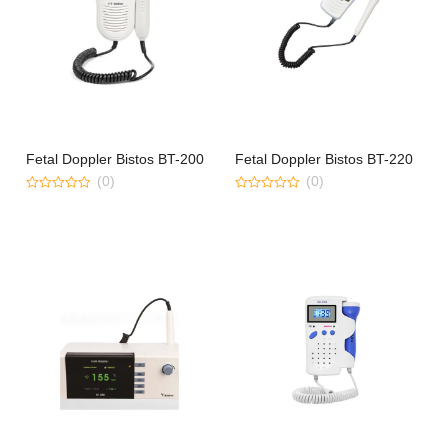
Fetal Doppler Bistos BT-200
Fetal Doppler Bistos BT-220
(0)
(0)
0
0
out
out
of
of
5
5