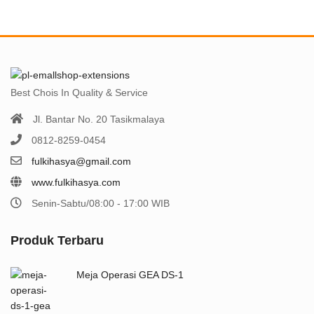
of
5
Best Chois In Quality & Service
Jl. Bantar No. 20 Tasikmalaya
0812-8259-0454
fulkihasya@gmail.com
www.fulkihasya.com
Senin-Sabtu/08:00 - 17:00 WIB
Produk Terbaru
Meja Operasi GEA DS-1