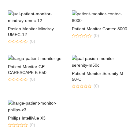
0
0
out
out
of
of
5
5
Pasien Monitor Mindray
Patient Monitor Contec 8000
UMEC-12
(0)
(0)
0
out
0
of
out
5
of
5
Patient Monitor GE
CARESCAPE B-650
Patient Monitor Serenity M-
(0)
50-C
0
(0)
out
0
of
out
5
of
5
Philips IntelliVue X3
(0)
0
out