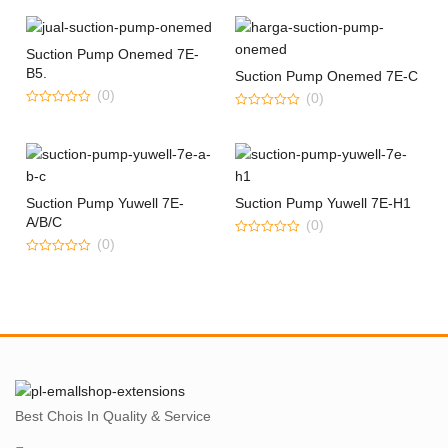
out
5
of
5
Suction Pump Onemed 7E-
B5.
Suction Pump Onemed 7E-C
(0)
(0)
0
0
out
out
of
of
5
5
Suction Pump Yuwell 7E-
Suction Pump Yuwell 7E-H1
A/B/C
(0)
(0)
0
out
0
of
out
5
of
5
Best Chois In Quality & Service