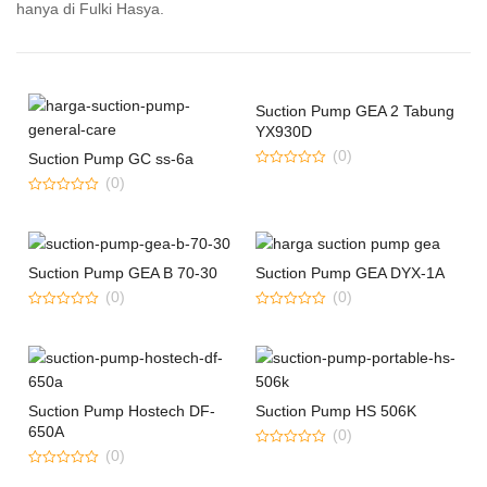
hanya di Fulki Hasya.
Suction Pump GEA 2 Tabung
YX930D
(0)
Suction Pump GC ss-6a
0
(0)
out
of
0
5
out
of
5
Suction Pump GEA B 70-30
Suction Pump GEA DYX-1A
(0)
(0)
0
0
out
out
of
of
5
5
Suction Pump Hostech DF-
Suction Pump HS 506K
650A
(0)
(0)
0
out
0
of