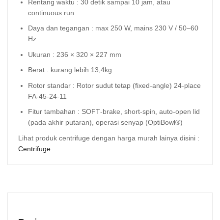
Rentang waktu : 30 detik sampai 10 jam, atau
continuous run
Daya dan tegangan : max 250 W, mains 230 V / 50–60
Hz
Ukuran : 236 × 320 × 227 mm
Berat : kurang lebih 13,4kg
Rotor standar : Rotor sudut tetap (fixed-angle) 24‑place
FA‑45‑24‑11
Fitur tambahan : SOFT‑brake, short‑spin, auto‑open lid
(pada akhir putaran), operasi senyap (OptiBowl®)
Lihat produk centrifuge dengan harga murah lainya disini :
Centrifuge