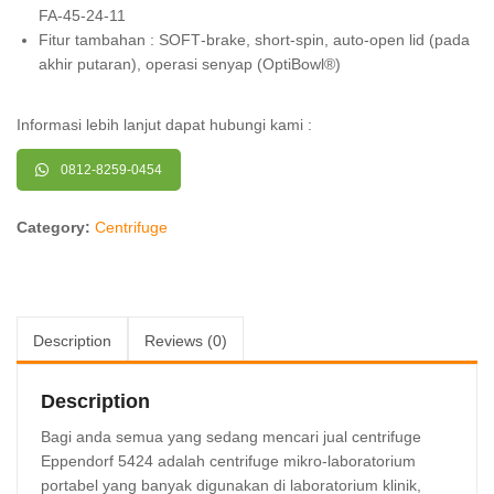
FA‑45‑24‑11
Fitur tambahan : SOFT‑brake, short‑spin, auto‑open lid (pada
akhir putaran), operasi senyap (OptiBowl®)
Informasi lebih lanjut dapat hubungi kami :
0812-8259-0454
Category:
Centrifuge
Description
Reviews (0)
Description
Bagi anda semua yang sedang mencari jual centrifuge
Eppendorf 5424 adalah centrifuge mikro‑laboratorium
portabel yang banyak digunakan di laboratorium klinik,