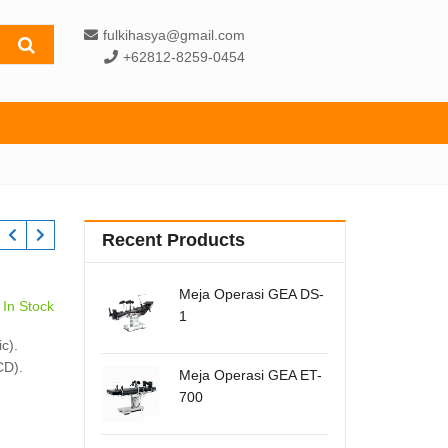
fulkihasya@gmail.com
+62812-8259-0454
Recent Products
Meja Operasi GEA DS-
In Stock
1
c).
CD).
Meja Operasi GEA ET-
700