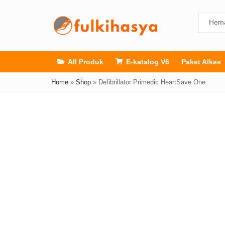
All Produk
E-katalog V6
Paket Alkes
Home
»
Shop
»
Defibrillator Primedic HeartSave One