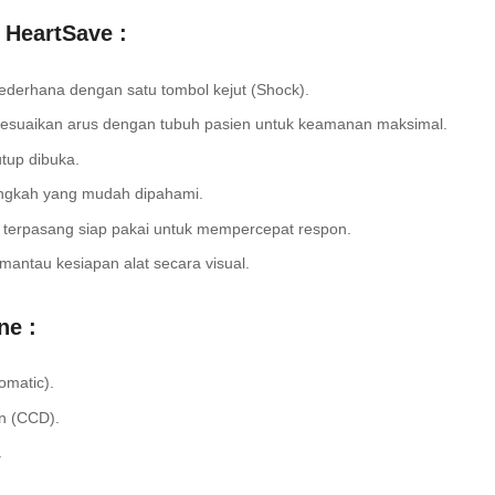
c HeartSave :
ederhana dengan satu tombol kejut (Shock).
yesuaikan arus dengan tubuh pasien untuk keamanan maksimal.
tup dibuka.
angkah yang mudah dipahami.
h terpasang siap pakai untuk mempercepat respon.
mantau kesiapan alat secara visual.
ne :
omatic).
on (CCD).
.