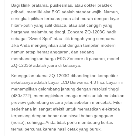
Bagi klinik pratama, puskesmas, atau dokter praktek
pribadi, memiliki alat EKG adalah standar wajib. Namun,
seringkali pilihan terbatas pada alat murah dengan layar
hitam-putih yang sulit dibaca, atau alat canggih yang
harganya melambung tinggi. Zoncare ZQ-1203G hadir
sebagai “Sweet Spot” atau titik tengah yang sempurna.
Jika Anda menginginkan alat dengan tampilan modern
namun tetap hemat anggaran, dan sedang
membandingkan harga EKG Zoncare di pasaran, model
ZQ-1203G adalah juara di kelasnya.
Keunggulan utama ZQ-1203G dibandingkan kompetitor
sekelasnya adalah Layar LCD Berwarna 4.3 Inci. Layar ini
menampilkan gelombang jantung dengan resolusi tinggi
(480×272), memungkinkan tenaga medis untuk melakukan
preview gelombang secara jelas sebelum mencetak. Fitur
sederhana ini sangat efektif untuk memastikan elektroda
terpasang dengan benar dan sinyal bebas gangguan
(noise), sehingga Anda tidak perlu membuang kertas
termal percuma karena hasil cetak yang buruk.