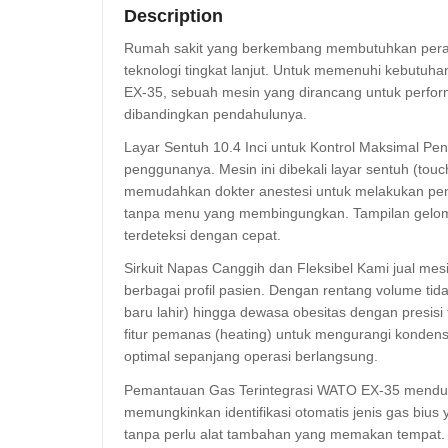
Description
Rumah sakit yang berkembang membutuhkan peral
teknologi tingkat lanjut. Untuk memenuhi kebutuh
EX-35, sebuah mesin yang dirancang untuk perform
dibandingkan pendahulunya.
Layar Sentuh 10.4 Inci untuk Kontrol Maksimal Pe
penggunanya. Mesin ini dibekali layar sentuh (touc
memudahkan dokter anestesi untuk melakukan peng
tanpa menu yang membingungkan. Tampilan gelom
terdeteksi dengan cepat.
Sirkuit Napas Canggih dan Fleksibel Kami jual m
berbagai profil pasien. Dengan rentang volume tid
baru lahir) hingga dewasa obesitas dengan presisi t
fitur pemanas (heating) untuk mengurangi kondensas
optimal sepanjang operasi berlangsung.
Pemantauan Gas Terintegrasi WATO EX-35 menduku
memungkinkan identifikasi otomatis jenis gas biu
tanpa perlu alat tambahan yang memakan tempat. D