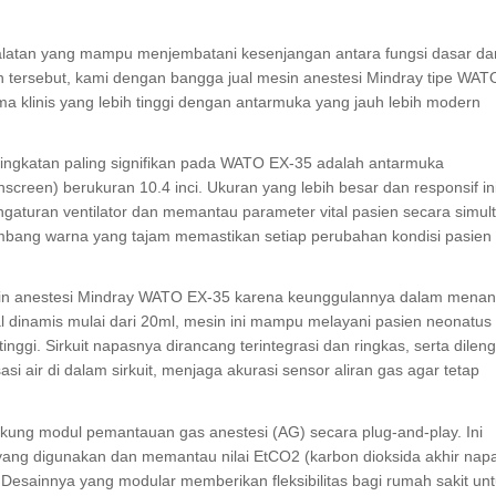
atan yang mampu menjembatani kesenjangan antara fungsi dasar da
an tersebut, kami dengan bangga jual mesin anestesi Mindray tipe WAT
a klinis yang lebih tinggi dengan antarmuka yang jauh lebih modern
ningkatan paling signifikan pada WATO EX-35 adalah antarmuka
hscreen) berukuran 10.4 inci. Ukuran yang lebih besar dan responsif in
aturan ventilator dan memantau parameter vital pasien secara simul
bang warna yang tajam memastikan setiap perubahan kondisi pasien
esin anestesi Mindray WATO EX-35 karena keunggulannya dalam menan
al dinamis mulai dari 20ml, mesin ini mampu melayani pasien neonatus 
inggi. Sirkuit napasnya dirancang terintegrasi dan ringkas, serta dilen
i air di dalam sirkuit, menjaga akurasi sensor aliran gas agar tetap
ng modul pemantauan gas anestesi (AG) secara plug-and-play. Ini
s yang digunakan dan memantau nilai EtCO2 (karbon dioksida akhir nap
esainnya yang modular memberikan fleksibilitas bagi rumah sakit un