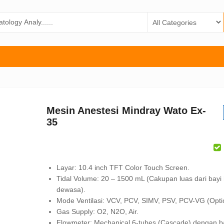
Mesin Anestesi Mindray Wato Ex-
35
Layar: 10.4 inch TFT Color Touch Screen.
Tidal Volume: 20 – 1500 mL (Cakupan luas dari bayi
dewasa).
Mode Ventilasi: VCV, PCV, SIMV, PSV, PCV-VG (Optio
Gas Supply: O2, N2O, Air.
Flowmeter: Mechanical 6-tubes (Cascade) dengan ba