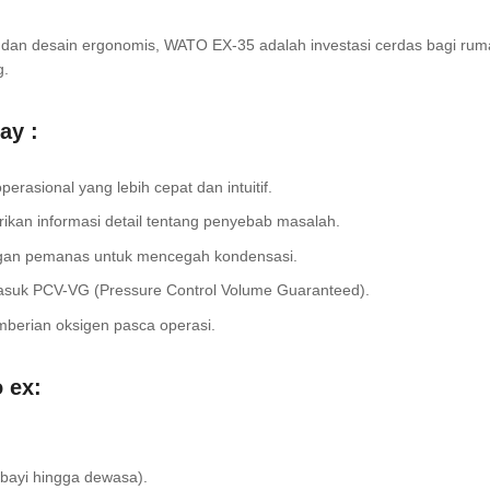
g dan desain ergonomis, WATO EX-35 adalah investasi cerdas bagi ru
g.
ay :
erasional yang lebih cepat dan intuitif.
ikan informasi detail tentang penyebab masalah.
 dengan pemanas untuk mencegah kondensasi.
asuk PCV-VG (Pressure Control Volume Guaranteed).
mberian oksigen pasca operasi.
 ex:
 bayi hingga dewasa).