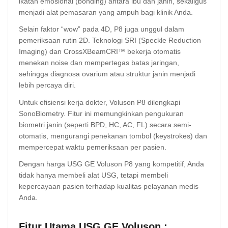
ikatan emosional (bonding) antara ibu dan janin, sekaligus
menjadi alat pemasaran yang ampuh bagi klinik Anda.
Selain faktor “wow” pada 4D, P8 juga unggul dalam
pemeriksaan rutin 2D. Teknologi SRI (Speckle Reduction
Imaging) dan CrossXBeamCRI™ bekerja otomatis
menekan noise dan mempertegas batas jaringan,
sehingga diagnosa ovarium atau struktur janin menjadi
lebih percaya diri.
Untuk efisiensi kerja dokter, Voluson P8 dilengkapi
SonoBiometry. Fitur ini memungkinkan pengukuran
biometri janin (seperti BPD, HC, AC, FL) secara semi-
otomatis, mengurangi penekanan tombol (keystrokes) dan
mempercepat waktu pemeriksaan per pasien.
Dengan harga USG GE Voluson P8 yang kompetitif, Anda
tidak hanya membeli alat USG, tetapi membeli
kepercayaan pasien terhadap kualitas pelayanan medis
Anda.
Fitur Utama USG GE Voluson :