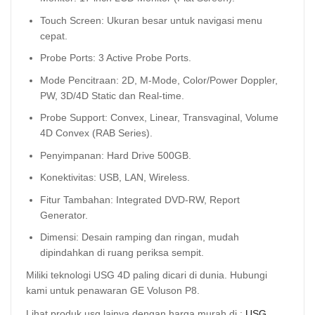
Touch Screen: Ukuran besar untuk navigasi menu
cepat.
Probe Ports: 3 Active Probe Ports.
Mode Pencitraan: 2D, M-Mode, Color/Power Doppler,
PW, 3D/4D Static dan Real-time.
Probe Support: Convex, Linear, Transvaginal, Volume
4D Convex (RAB Series).
Penyimpanan: Hard Drive 500GB.
Konektivitas: USB, LAN, Wireless.
Fitur Tambahan: Integrated DVD-RW, Report
Generator.
Dimensi: Desain ramping dan ringan, mudah
dipindahkan di ruang periksa sempit.
Miliki teknologi USG 4D paling dicari di dunia. Hubungi
kami untuk penawaran GE Voluson P8.
Lihat produk usg lainya dengan harga murah di :
USG