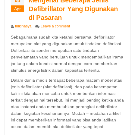
Mengenal Beberapa Jenis
04
Defibrillator Yang Digunakan
Apr
di Pasaran
Author
on Mengenal Beberapa Jenis Defibrilla
fulkihasya
Leave a comment
Sebagaimana sudah kita ketahui bersama, defibrillator
merupakan alat yang digunakan untuk tindakan defibrilasi.
Defibrilasi itu sendiri merupakan satu tindakan
penyelamatan yang bertujuan untuk mengembalikan irama
jantung dalam kondisi normal dengan cara memberikan
stimulus energi listrik dalam kapasitas tertentu.
Dalam dunia medis terdapat beberapa macam model atau
jenis defibrillator (alat defibrilasi), dan pada kesempatan
kali ini kita akan mencoba untuk memberikan informasi
terkait dengan hal tersebut. Ini menjadi penting ketika anda
atau instansi anda membutuhkan perangkat defibrillator
dalam kegiatan kesehariannya. Mudah – mudahan artikel
ini dapat memberikan informasi yang bisa anda jadikan
acuan dalam memilih alat defibrillator yang tepat.