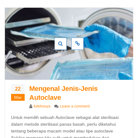
Mengenal Jenis-Jenis
22
Autoclave
Mar
Author
on Mengenal Jenis-Jenis Aut
fulkihasya
Leave a comment
Untuk memilih sebuah Autoclave sebagai alat sterilisasi
dalam metode sterilisasi panas basah, perlu diketahui
tentang beberapa macam model atau tipe autoclave.
Sekilas memang kita sulit untuk membedakan dari