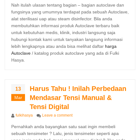
Nah itulah ulasan tentang bagian – bagian autoclave dan
fungsinya yang umumnya terdapat pada sebuah Autoclave,
alat sterilisasi uap atau steam disinfector. Bila anda
membutuhkan informasi produk Autoclave terbaru baik
untuk kebutuhan medis, klinik, industri langsung saja
hubungi kontak kami untuk tanyakan langsung informasi
lebih lengkapnya atau anda bisa melihat daftar
harga
Autoclave
/ katalog produk autoclave yang ada di Fulki
Hasya.
Harus Tahu ! Inilah Perbedaan
13
Mendasar Tensi Manual &
Mar
Tensi Digital
Author
on Harus Tahu ! Inilah Perbedaan Menda
fulkihasya
Leave a comment
Pernahkah anda bayangkan satu saat ingin membeli
sebuah tensimeter ? Lalu, jenis tensimeter seperti apa