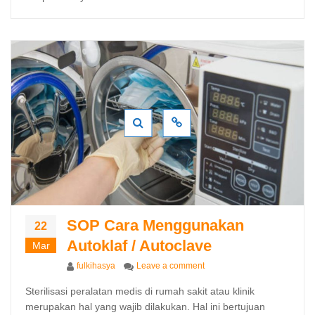
SOP Cara Menggunakan
22
Autoklaf / Autoclave
Mar
Author
on SOP Cara Menggunakan Au
fulkihasya
Leave a comment
Sterilisasi peralatan medis di rumah sakit atau klinik
merupakan hal yang wajib dilakukan. Hal ini bertujuan