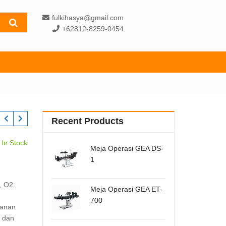
fulkihasya@gmail.com
+62812-8259-0454
Recent Products
In Stock
Meja Operasi GEA DS-
1
, O2:
Meja Operasi GEA ET-
700
kanan
) dan