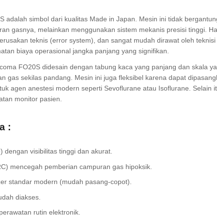
alah simbol dari kualitas Made in Japan. Mesin ini tidak bergantun
ran gasnya, melainkan menggunakan sistem mekanis presisi tinggi. Hal
rusakan teknis (error system), dan sangat mudah dirawat oleh teknisi
matan biaya operasional jangka panjang yang signifikan.
Acoma FO20S didesain dengan tabung kaca yang panjang dan skala y
 gas sekilas pandang. Mesin ini juga fleksibel karena dapat dipasan
tuk agen anestesi modern seperti Sevoflurane atau Isoflurane. Selain it
tan monitor pasien.
a :
engan visibilitas tinggi dan akurat.
ORC) mencegah pemberian campuran gas hipoksik.
izer standar modern (mudah pasang-copot).
udah diakses.
rawatan rutin elektronik.