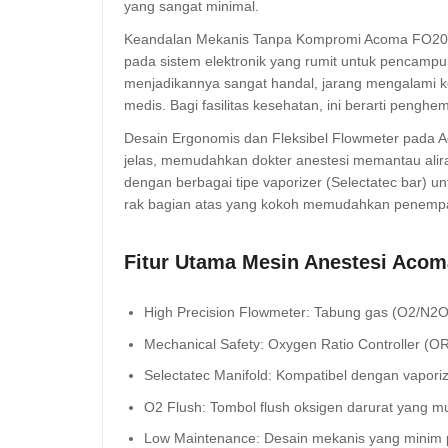
yang sangat minimal.
Keandalan Mekanis Tanpa Kompromi Acoma FO20S ad
pada sistem elektronik yang rumit untuk pencampu
menjadikannya sangat handal, jarang mengalami ke
medis. Bagi fasilitas kesehatan, ini berarti penghe
Desain Ergonomis dan Fleksibel Flowmeter pada 
jelas, memudahkan dokter anestesi memantau aliran
dengan berbagai tipe vaporizer (Selectatec bar) un
rak bagian atas yang kokoh memudahkan penempa
Fitur Utama Mesin Anestesi Acom
High Precision Flowmeter: Tabung gas (O2/N2O) d
Mechanical Safety: Oxygen Ratio Controller (
Selectatec Manifold: Kompatibel dengan vapor
O2 Flush: Tombol flush oksigen darurat yang m
Low Maintenance: Desain mekanis yang minim pe