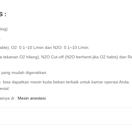
S :
log).
.
ble), O2: 0.1~10 L/min dan N2O: 0.1~10 L/min.
ka tekanan O2 hilang), N2O Cut-off (N2O berhenti jika O2 habis) dan Re
s yang mudah digerakkan.
 bisa d
apatkan mesin kuda beban terbaik untuk kamar operasi Anda.
sial.
ainya di :
Mesin anestesi