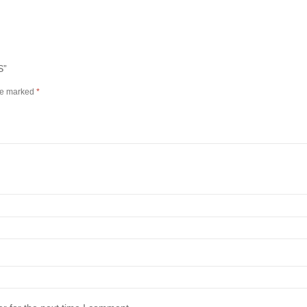
S”
are marked
*