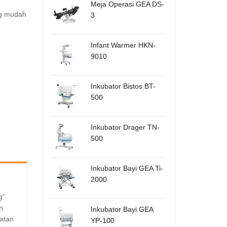
Meja Operasi GEA DS-
ng mudah
3
Infant Warmer HKN-
9010
Inkubator Bistos BT-
500
Inkubator Drager TN-
500
Inkubator Bayi GEA Ti-
2000
g”
n
Inkubator Bayi GEA
watan
YP-100