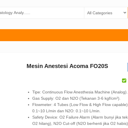
Mesin Anestesi Acoma FO20S
Tipe: Continuous Flow Anesthesia Machine (Analog).
Gas Supply: O2 dan N2O (Tekanan 3-6 kgf/cm²).
Flowmeter: 4 Tubes (Low Flow & High Flow capable)
0.1~10 L/min dan N2O: 0.1~10 L/min.
Safety Device: O2 Failure Alarm (Alarm bunyi jika te
O2 hilang), N2O Cut-off (N2O berhenti jika O2 habis