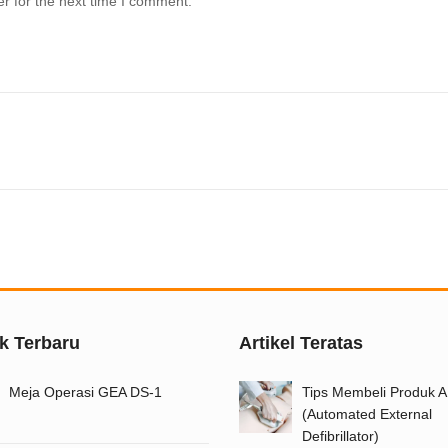
r for the next time I comment.
k Terbaru
Artikel Teratas
Meja Operasi GEA DS-1
Tips Membeli Produk 
(Automated External
Defibrillator)