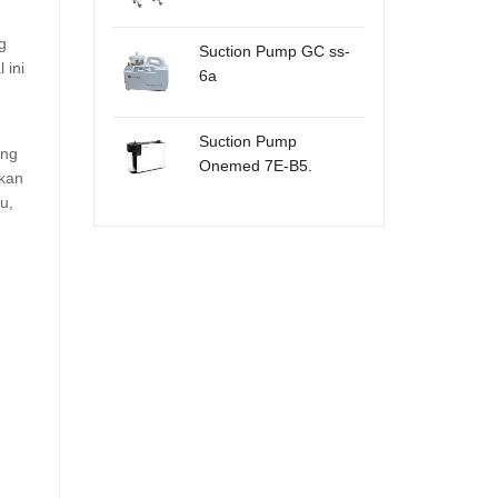
g
Suction Pump GC ss-
 ini
6a
Suction Pump
ang
Onemed 7E-B5.
gkan
u,