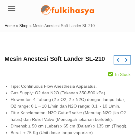
Menu
Home
»
Shop
»
Mesin Anestesi Soft Lander SL-210
Mesin Anestesi Soft Lander SL-210
In Stock
Tipe: Continuous Flow Anesthesia Apparatus.
Gas Supply: O2 dan N2O (Tekanan 350-500 kPa).
Flowmeter: 4 Tabung (2 x O2, 2 x N2O) dengan lampu latar,
O2 range: 0.1 ~ 10 L/min dan N2O range: 0.1 ~ 10 L/min.
Fitur Keselamatan: N2O Cut-off valve (Menutup N2O jika O2
habis) dan Relief Valve (Mencegah tekanan berlebih).
Dimensi: ± 50 cm (Lebar) x 65 cm (Dalam) x 135 cm (Tinggi).
Berat: ± 75 Kg (Unit dasar tanpa vaporizer).