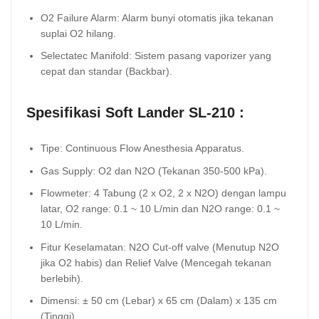
O2 Failure Alarm: Alarm bunyi otomatis jika tekanan
suplai O2 hilang.
Selectatec Manifold: Sistem pasang vaporizer yang
cepat dan standar (Backbar).
Spesifikasi Soft Lander SL-210 :
Tipe: Continuous Flow Anesthesia Apparatus.
Gas Supply: O2 dan N2O (Tekanan 350-500 kPa).
Flowmeter: 4 Tabung (2 x O2, 2 x N2O) dengan lampu
latar, O2 range: 0.1 ~ 10 L/min dan N2O range: 0.1 ~
10 L/min.
Fitur Keselamatan: N2O Cut-off valve (Menutup N2O
jika O2 habis) dan Relief Valve (Mencegah tekanan
berlebih).
Dimensi: ± 50 cm (Lebar) x 65 cm (Dalam) x 135 cm
(Tinggi).